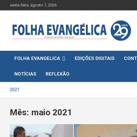
Skip
sexta-feira, agosto 7, 2026
to
content
FOLHA EVANGELICA
EDIÇÕES DIGITAIS
CONT
NOTÍCIAS
REFLEXÃO
2021
Mês:
maio 2021