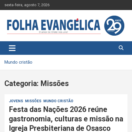
Skip
sexta-feira, agosto 7, 2026
to
content
Mundo cristão
Categoria:
Missões
JOVENS
MISSÕES
MUNDO CRISTÃO
Festa das Nações 2026 reúne
gastronomia, culturas e missão na
Igreja Presbiteriana de Osasco