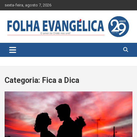
Skip
sexta-feira, agosto 7, 2026
to
content
Categoria:
Fica a Dica