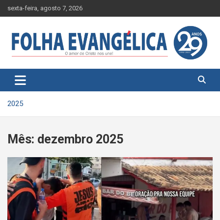
Skip
sexta-feira, agosto 7, 2026
to
content
2025
Mês:
dezembro 2025