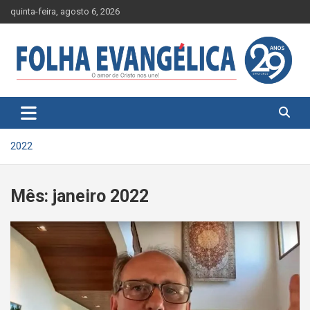
Skip
quinta-feira, agosto 6, 2026
to
content
2022
Mês:
janeiro 2022