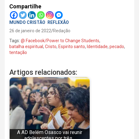
Compartilhe
MUNDO CRISTÃO
REFLEXÃO
26 de janeiro de 2022
Redação
Tags:
@ Facebook/Power to Change Students
,
batalha espiritual
,
Cristo
,
Espirito santo
,
Identidade
,
pecado
,
tentação
Artigos relacionados:
A AD Belém Osasco vai reunir
adolescentes por três…