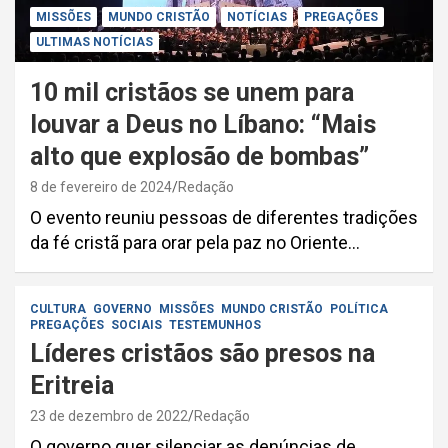
MISSÕES
MUNDO CRISTÃO
NOTÍCIAS
PREGAÇÕES
ULTIMAS NOTÍCIAS
10 mil cristãos se unem para
louvar a Deus no Líbano: “Mais
alto que explosão de bombas”
8 de fevereiro de 2024
Redação
O evento reuniu pessoas de diferentes tradições
da fé cristã para orar pela paz no Oriente…
CULTURA
GOVERNO
MISSÕES
MUNDO CRISTÃO
POLÍTICA
PREGAÇÕES
SOCIAIS
TESTEMUNHOS
Líderes cristãos são presos na
Eritreia
23 de dezembro de 2022
Redação
O governo quer silenciar as denúncias de