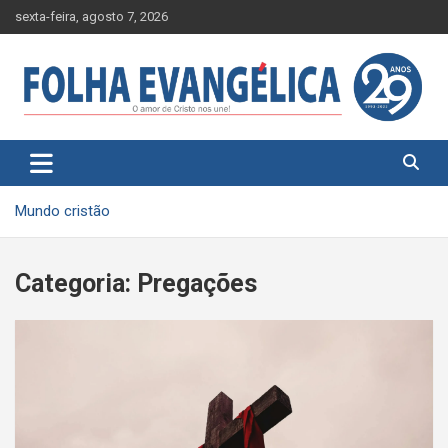
Skip
sexta-feira, agosto 7, 2026
to
content
Mundo cristão
Categoria:
Pregações