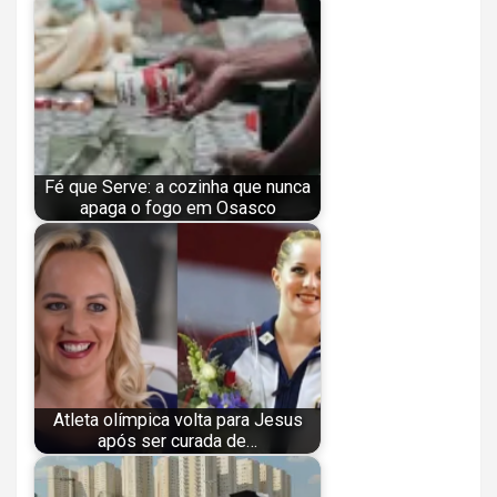
Fé que Serve: a cozinha que nunca
apaga o fogo em Osasco
Atleta olímpica volta para Jesus
após ser curada de…