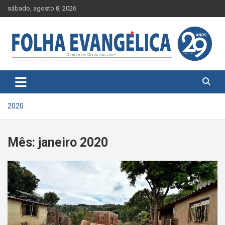
Skip
sábado, agosto 8, 2026
to
content
2020
Mês:
janeiro 2020