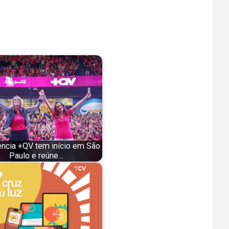
ncia +QV tem início em São
Paulo e reúne…