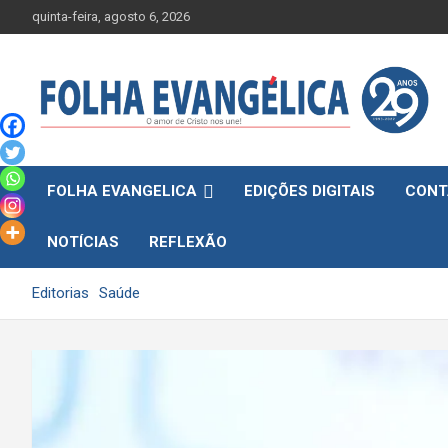
Skip
quinta-feira, agosto 6, 2026
to
content
FOLHA EVANGELICA
EDIÇÕES DIGITAIS
CONT
NOTÍCIAS
REFLEXÃO
Editorias
Saúde