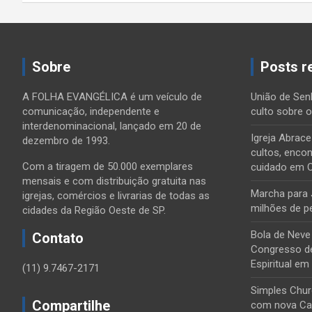
Sobre
Posts r
A FOLHA EVANGÉLICA é um veículo de
União de Sen
comunicação, independente e
culto sobre 
interdenominacional, lançado em 20 de
Igreja Abrac
dezembro de 1993.
cultos, encon
Com a tiragem de 50.000 exemplares
cuidado em 
mensais e com distribuição gratuita nas
Marcha para 
igrejas, comércios e livrarias de todas as
milhões de p
cidades da Região Oeste de SP.
Bola de Neve
Contato
Congresso de
Espiritual em
(11) 9.7467-2171
Simples Chur
Compartilhe
com nova Ca