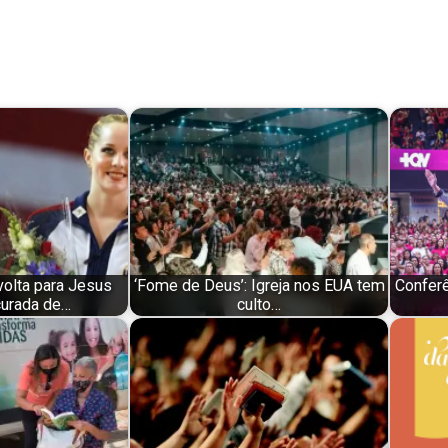
volta para Jesus
‘Fome de Deus’: Igreja nos EUA tem
Conferê
curada de…
culto…