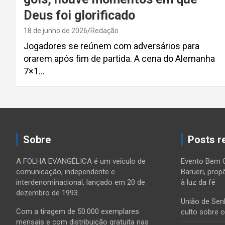
Deus foi glorificado
18 de junho de 2026
Redação
Jogadores se reúnem com adversários para
orarem após fim de partida. A cena do Alemanha
7×1…
Paginação
de
Sobre
Posts r
posts
A FOLHA EVANGÉLICA é um veículo de
Evento Bem 
comunicação, independente e
Barueri, prop
interdenominacional, lançado em 20 de
à luz da fé
dezembro de 1993.
União de Sen
Com a tiragem de 50.000 exemplares
culto sobre 
mensais e com distribuição gratuita nas