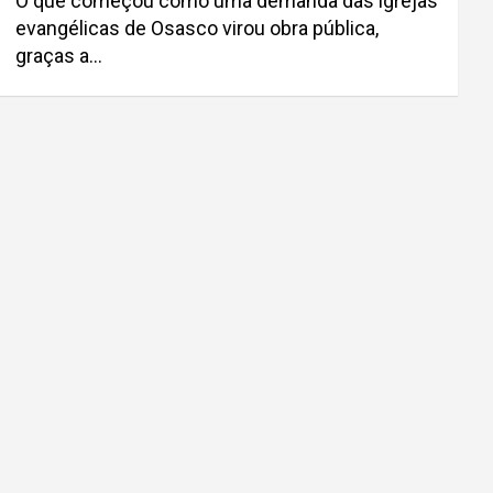
O que começou como uma demanda das igrejas
evangélicas de Osasco virou obra pública,
graças a…