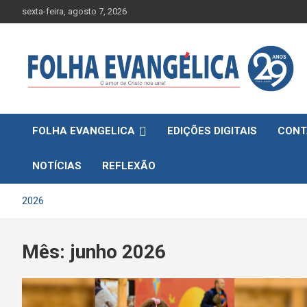
Skip
sexta-feira, agosto 7, 2026
to
content
FOLHA EVANGELICA
EDIÇÕES DIGITAIS
CONT
NOTÍCIAS
REFLEXÃO
2026
Mês:
junho 2026