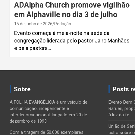
ADAlpha Church promove vigilhão
em Alphaville no dia 3 de julho
15 de junho de 2026
Redação
Evento começa à meia-noite na sede da
congregação liderada pelo pastor Jairo Manhães
e pela pastora…
Paginação
de
Sobre
Posts r
posts
A FOLHA EVANGÉLICA é um veículo de
Evento Bem 
comunicação, independente e
Barueri, prop
interdenominacional, lançado em 20 de
à luz da fé
dezembro de 1993.
União de Sen
Com a tiragem de 50.000 exemplares
culto sobre 