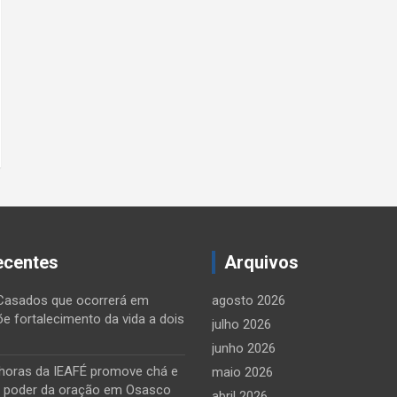
ecentes
Arquivos
Casados que ocorrerá em
agosto 2026
õe fortalecimento da vida a dois
julho 2026
junho 2026
horas da IEAFÉ promove chá e
maio 2026
o poder da oração em Osasco
abril 2026