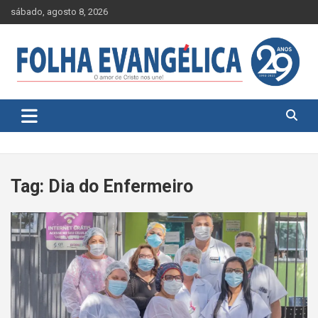
Skip
sábado, agosto 8, 2026
to
content
Tag:
Dia do Enfermeiro