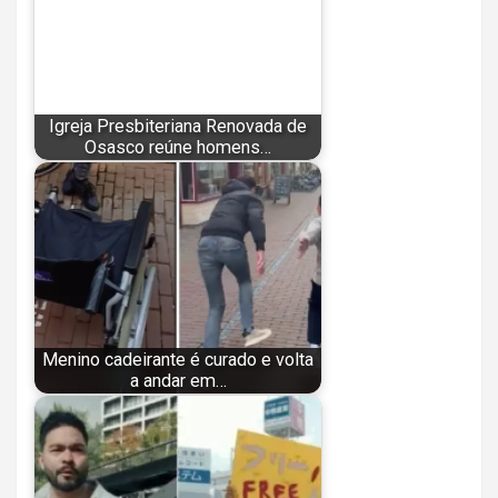
Igreja Presbiteriana Renovada de
Osasco reúne homens…
Menino cadeirante é curado e volta
a andar em…