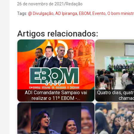
26 de novembro de 2021
Redação
Tags:
@ Divulgação
,
AD Ipiranga
,
EBOM
,
Evento
,
O bom ministr
Artigos relacionados:
ADI Comandante Sampaio vai
Quatro dias, quat
realizar o 11º EBOM -…
chamad