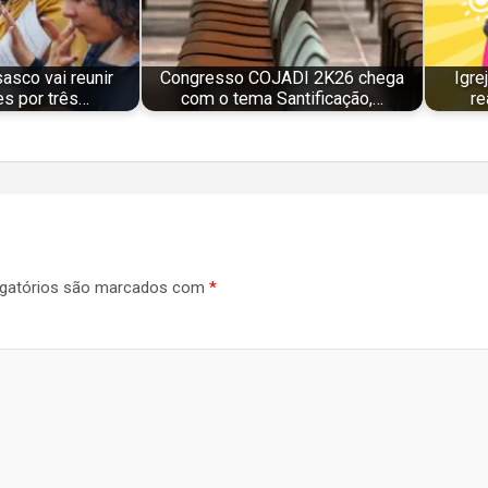
sco vai reunir
Congresso COJADI 2K26 chega
Igre
s por três…
com o tema Santificação,…
re
gatórios são marcados com
*