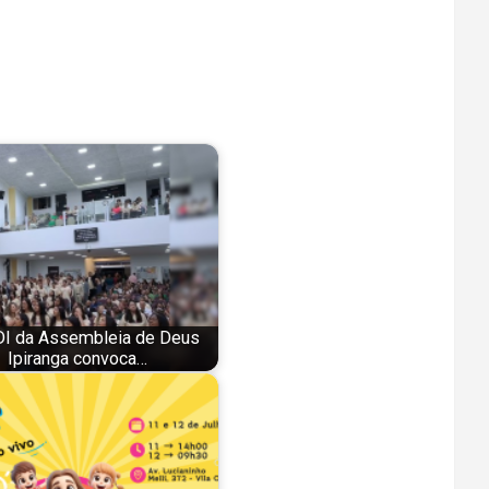
I da Assembleia de Deus
Ipiranga convoca…