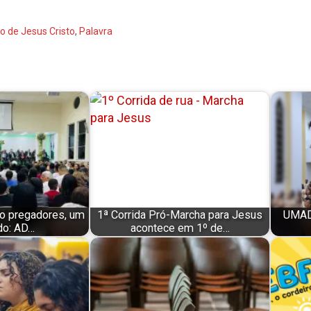
o de Jesus Cristo
,
Palavra
ro pregadores, um
1ª Corrida Pró-Marcha para Jesus
UMAD
o: AD…
acontece em 1º de…