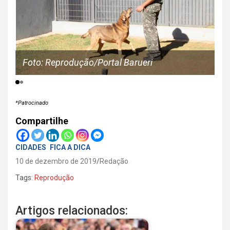
Foto: Reprodução/Portal Barueri
Fo
*Patrocinado
Compartilhe
CIDADES
FICA A DICA
10 de dezembro de 2019
Redação
Tags:
Reprodução
Artigos relacionados: