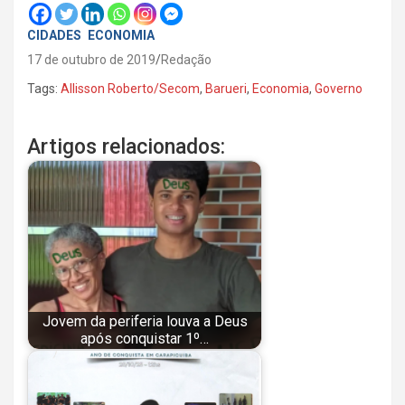
CIDADES
ECONOMIA
17 de outubro de 2019
Redação
Tags:
Allisson Roberto/Secom
,
Barueri
,
Economia
,
Governo
Artigos relacionados:
Jovem da periferia louva a Deus
após conquistar 1º…