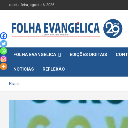
Skip
quinta-feira, agosto 6, 2026
to
content
FOLHA EVANGELICA
EDIÇÕES DIGITAIS
CONT
NOTÍCIAS
REFLEXÃO
Brasil