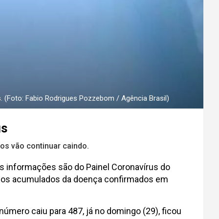
s. (Foto: Fabio Rodrigues Pozzebom / Agência Brasil)
us
sos vão continuar caindo.
As informações são do Painel Coronavírus do
sos acumulados da doença confirmados em
número caiu para 487, já no domingo (29), ficou