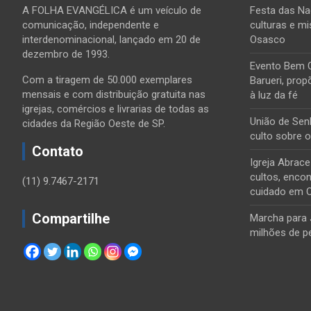
A FOLHA EVANGÉLICA é um veículo de
Festa das Na
comunicação, independente e
culturas e mi
interdenominacional, lançado em 20 de
Osasco
dezembro de 1993.
Evento Bem 
Com a tiragem de 50.000 exemplares
Barueri, prop
mensais e com distribuição gratuita nas
à luz da fé
igrejas, comércios e livrarias de todas as
União de Sen
cidades da Região Oeste de SP.
culto sobre 
Contato
Igreja Abrac
cultos, encon
(11) 9.7467-2171
cuidado em 
Compartilhe
Marcha para 
milhões de p