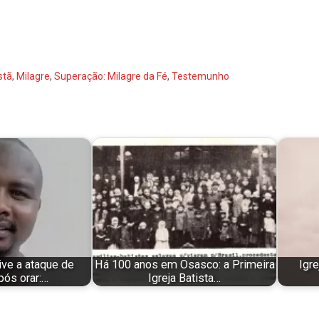
stã
,
Milagre
,
Superação: Milagre da Fé
,
Testemunho
ive a ataque de
Há 100 anos em Osasco: a Primeira
Igr
pós orar:…
Igreja Batista…