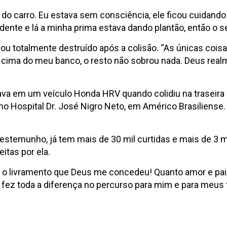
carro. Eu estava sem consciência, ele ficou cuidando de
idente e lá a minha prima estava dando plantão, então o 
cou totalmente destruído após a colisão. “As únicas cois
m cima do meu banco, o resto não sobrou nada. Deus real
stava em um veículo Honda HRV quando colidiu na traseir
 no Hospital Dr. José Nigro Neto, em Américo Brasiliens
testemunho, já tem mais de 30 mil curtidas e mais de 3 
itas por ela.
e o livramento que Deus me concedeu! Quanto amor e pai
 fez toda a diferença no percurso para mim e para meus f