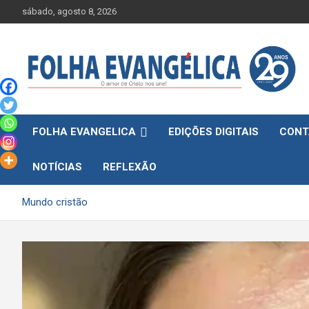
Skip
sábado, agosto 8, 2026
to
content
FOLHA EVANGELICA
EDIÇÕES DIGITAIS
CONT
NOTÍCIAS
REFLEXÃO
Mundo cristão