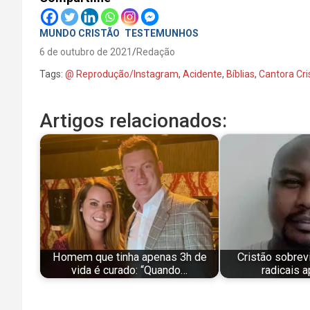
MUNDO CRISTÃO
TESTEMUNHOS
6 de outubro de 2021
Redação
Tags:
@ Reprodução/Instagram
,
Acidente
,
Bíblias
,
Cantora Cri
Artigos relacionados:
Homem que tinha apenas 3h de
Cristão sobrev
vida é curado: “Quando…
radicais a