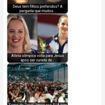
Deus tem filhos preferidos? A
pergunta que muitos…
Atleta olímpica volta para Jesus
após ser curada de…
‘Fome de Deus’: Igreja nos EUA tem