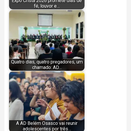
Expo Cristã 2026 promete dias de
fé, louvor e…
Quatro dias, quatro pregadores, um
chamado: AD…
A AD Belém Osasco vai reunir
adolescentes por três…