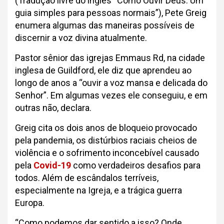
(Tradução livre do inglês “Como Ouvir Deus: Um
guia simples para pessoas normais”), Pete Greig
enumera algumas das maneiras possíveis de
discernir a voz divina atualmente.
Pastor sênior das igrejas Emmaus Rd, na cidade
inglesa de Guildford, ele diz que aprendeu ao
longo de anos a “ouvir a voz mansa e delicada do
Senhor”. Em algumas vezes ele conseguiu, e em
outras não, declara.
Greig cita os dois anos de bloqueio provocado
pela pandemia, os distúrbios raciais cheios de
violência e o sofrimento inconcebível causado
pela
Covid-19
como verdadeiros desafios para
todos. Além de escândalos terríveis,
especialmente na Igreja, e a trágica guerra
Europa.
“Como podemos dar sentido a isso? Onde