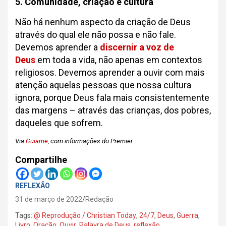
5. Comunidade, criação e cultura
Não há nenhum aspecto da criação de Deus
através do qual ele não possa e não fale.
Devemos aprender a
discernir a voz de
Deus
em toda a vida, não apenas em contextos
religiosos. Devemos aprender a ouvir com mais
atenção aquelas pessoas que nossa cultura
ignora, porque Deus fala mais consistentemente
das margens – através das crianças, dos pobres,
daqueles que sofrem.
Via
Guiame
, com informações do Premier.
Compartilhe
REFLEXÃO
31 de março de 2022
Redação
Tags:
@ Reprodução / Christian Today
,
24/7
,
Deus
,
Guerra
,
Livro
,
Oração
,
Ouvir
,
Palavra de Deus
,
reflexão
,