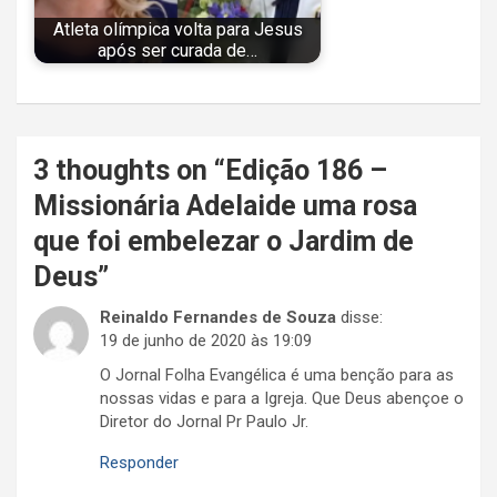
Atleta olímpica volta para Jesus
após ser curada de…
Navegação
3 thoughts on “
Edição 186 –
de
Missionária Adelaide uma rosa
Post
que foi embelezar o Jardim de
Deus
”
Reinaldo Fernandes de Souza
disse:
19 de junho de 2020 às 19:09
O Jornal Folha Evangélica é uma benção para as
nossas vidas e para a Igreja. Que Deus abençoe o
Diretor do Jornal Pr Paulo Jr.
Responder