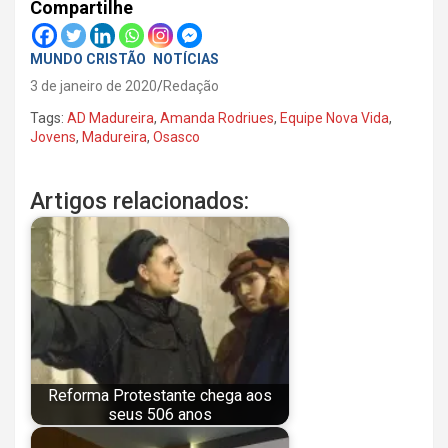
Compartilhe
MUNDO CRISTÃO
NOTÍCIAS
3 de janeiro de 2020
Redação
Tags:
AD Madureira
,
Amanda Rodriues
,
Equipe Nova Vida
,
Jovens
,
Madureira
,
Osasco
Artigos relacionados:
Reforma Protestante chega aos
seus 506 anos