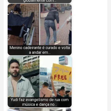
globalmente com…
Menino cadeirante é curado e volta
a andar em…
Yudi faz evangelismo de rua com
música e dança no…