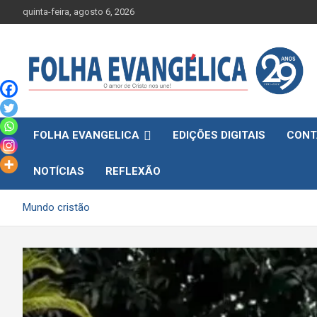
Skip
quinta-feira, agosto 6, 2026
to
content
FOLHA EVANGELICA
EDIÇÕES DIGITAIS
CONT
NOTÍCIAS
REFLEXÃO
Mundo cristão