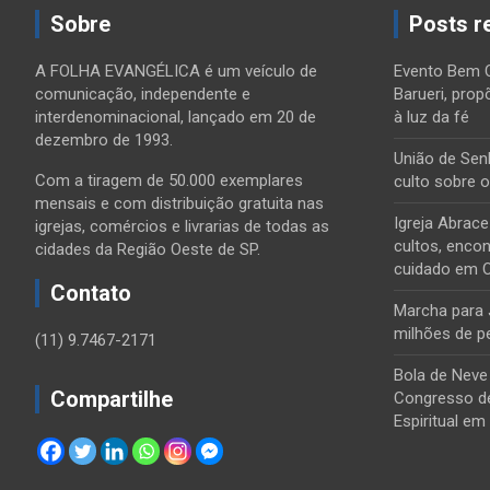
Sobre
Posts r
A FOLHA EVANGÉLICA é um veículo de
Evento Bem 
comunicação, independente e
Barueri, prop
interdenominacional, lançado em 20 de
à luz da fé
dezembro de 1993.
União de Sen
Com a tiragem de 50.000 exemplares
culto sobre 
mensais e com distribuição gratuita nas
Igreja Abrac
igrejas, comércios e livrarias de todas as
cultos, encon
cidades da Região Oeste de SP.
cuidado em 
Contato
Marcha para 
milhões de p
(11) 9.7467-2171
Bola de Neve
Compartilhe
Congresso de
Espiritual em