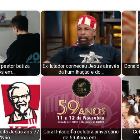
 pastor batiza
Ex-lutador conheceu Jesus através
Donald
os em…
da humilhação e do…
eita Jesus aos 77
Coral Filadélfia celebra aniversário
Cel
 "Não…
de 59 Anos em…