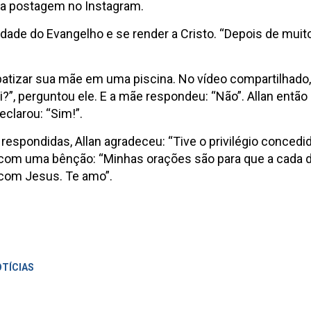
ma postagem no Instagram.
erdade do Evangelho e se render a Cristo. “Depois de mui
 batizar sua mãe em uma piscina. No vídeo compartilhado
ui?”, perguntou ele. E a mãe respondeu: “Não”. Allan ent
eclarou: “Sim!”.
spondidas, Allan agradeceu: “Tive o privilégio concedi
iu com uma bênção: “Minhas orações são para que a cada 
 com Jesus. Te amo”.
OTÍCIAS