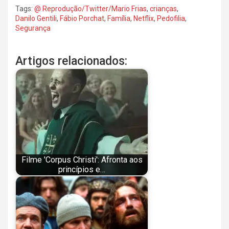
Tags:
@ Reprodução/Twitter/Mario Frias
,
crianças
,
Danilo Gentili
,
Fábio Porchat
,
Família
,
Netflix
,
Pedofilia
,
Segurança
Artigos relacionados:
Filme 'Corpus Christi': Afronta aos
princípios e…