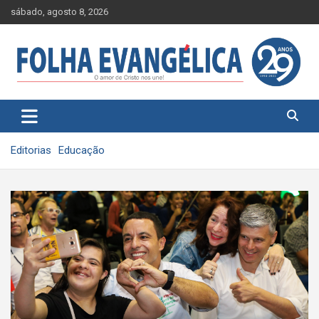
Skip
sábado, agosto 8, 2026
to
content
Editorias
Educação