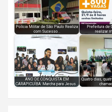
Polícia Militar de São Paulo Realiza
Prefeitura de 
com Sucesso…
realizar 
ANO DE CONQUISTA EM
Quatro dias, quat
CARAPICUÍBA: Marcha para Jesus…
chamad
Navegação