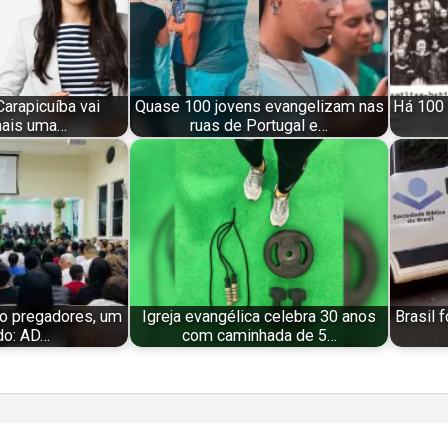
Carapicuíba vai
Quase 100 jovens evangelizam nas
Há 100 
mais uma…
ruas de Portugal e…
ro pregadores, um
Igreja evangélica celebra 30 anos
Brasil 
o: AD…
com caminhada de 5…