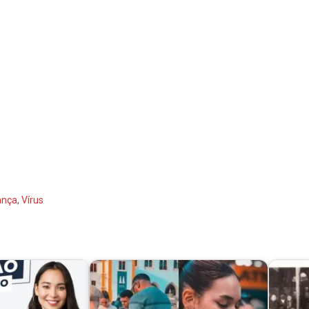
ança
,
Vírus