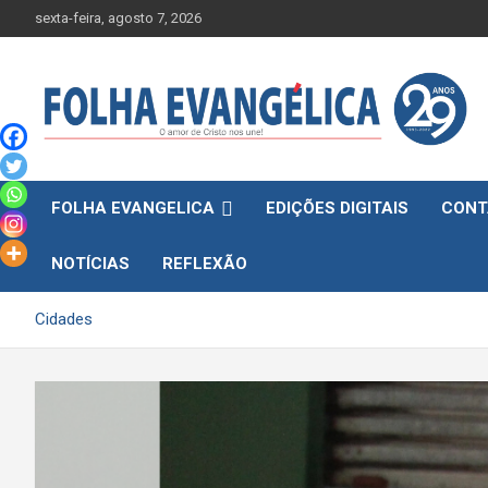
Skip
sexta-feira, agosto 7, 2026
to
content
FOLHA EVANGELICA
EDIÇÕES DIGITAIS
CONT
NOTÍCIAS
REFLEXÃO
Cidades