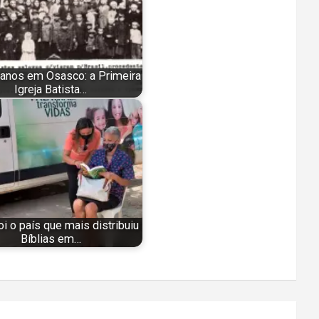
anos em Osasco: a Primeira
Igreja Batista…
foi o país que mais distribuiu
Bíblias em…