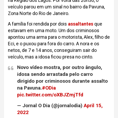
na Região dos Lagos. Por volta das 20h30, o
veículo parou em um sinal no bairro da Pavuna,
Zona Norte do Rio de Janeiro.
A família foi rendida por dois
assaltantes
que
estavam em uma moto. Um dos criminosos
apontou uma arma para o motorista, Alex, filho de
Eci, e o puxou para fora do carro. A nora e os
netos, de 7 e 14 anos, conseguiram sair do
veículo, mas a idosa ficou presa no cinto.
Novo vídeo mostra, por outro ângulo,
idosa sendo arrastada pelo carro
dirigido por criminosos durante assalto
na Pavuna.
#ODia
pic.twitter.com/oXBJZmjTfd
— Jornal O Dia (@jornalodia)
April 15,
2022