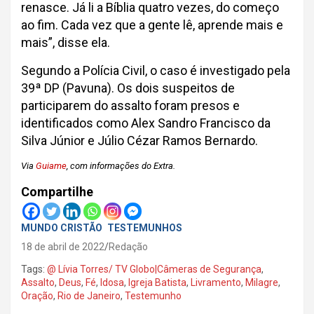
renasce. Já li a Bíblia quatro vezes, do começo
ao fim. Cada vez que a gente lê, aprende mais e
mais”, disse ela.
Segundo a Polícia Civil, o caso é investigado pela
39ª DP (Pavuna). Os dois suspeitos de
participarem do assalto foram presos e
identificados como Alex Sandro Francisco da
Silva Júnior e Júlio Cézar Ramos Bernardo.
Via
Guiame
, com informações do Extra.
Compartilhe
MUNDO CRISTÃO
TESTEMUNHOS
18 de abril de 2022
Redação
Tags:
@ Lívia Torres/ TV Globo|Câmeras de Segurança
,
Assalto
,
Deus
,
Fé
,
Idosa
,
Igreja Batista
,
Livramento
,
Milagre
,
Oração
,
Rio de Janeiro
,
Testemunho