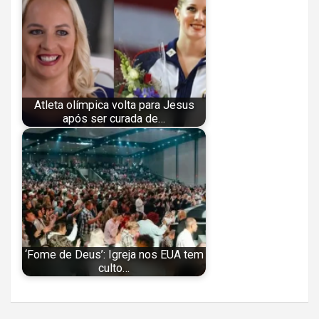
Atleta olímpica volta para Jesus
após ser curada de…
‘Fome de Deus’: Igreja nos EUA tem
culto…