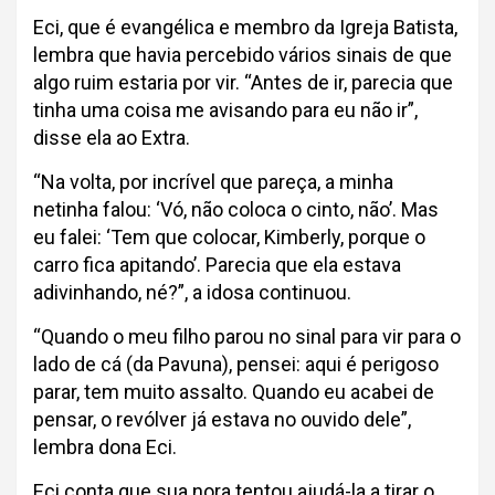
Eci, que é evangélica e membro da Igreja Batista,
lembra que havia percebido vários sinais de que
algo ruim estaria por vir. “Antes de ir, parecia que
tinha uma coisa me avisando para eu não ir”,
disse ela ao Extra.
“Na volta, por incrível que pareça, a minha
netinha falou: ‘Vó, não coloca o cinto, não’. Mas
eu falei: ‘Tem que colocar, Kimberly, porque o
carro fica apitando’. Parecia que ela estava
adivinhando, né?”, a idosa continuou.
“Quando o meu filho parou no sinal para vir para o
lado de cá (da Pavuna), pensei: aqui é perigoso
parar, tem muito assalto. Quando eu acabei de
pensar, o revólver já estava no ouvido dele”,
lembra dona Eci.
Eci conta que sua nora tentou ajudá-la a tirar o