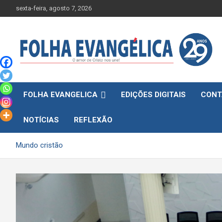
Skip
sexta-feira, agosto 7, 2026
to
content
FOLHA EVANGELICA
EDIÇÕES DIGITAIS
CONT
NOTÍCIAS
REFLEXÃO
Mundo cristão