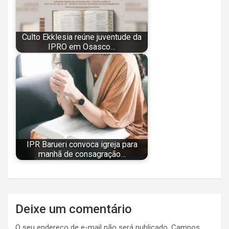
Culto Ekklesia reúne juventude da
IPRO em Osasco…
IPR Barueri convoca igreja para
manhã de consagração…
Navegação
Deixe um comentário
de
O seu endereço de e-mail não será publicado.
Campos