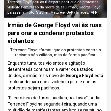
Terrence Floyd saiu às ruas para pedir que os protestos
violentos em razão da morte de seu irmão, George Floyd
parassem. (Foto: Stephen Maturen/ Getty Images/ AFP)
Irmão de George Floyd vai às ruas
para orar e condenar protestos
violentos
Terrence Floyd afirmou que os protestos contra o
racismo são válidos, mas de forma pacífica.
Enquanto tumultos violentos e agitação
desenfreada continuam a varrer os Estados
Unidos, o irmão mais novo de
George Floyd
está
implorando para que a violência pare e que os
protestos sejam pacíficos.
“Façam isso de forma pacífica, por favor”, pediu
Terrence Floyd na segunda-feira, quando uma
multidão de manifestantes em luto se reuniu no