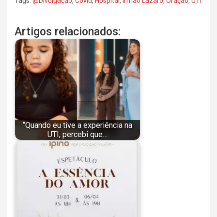
Tags:
@Divulgação
,
Covid
,
Hospital
,
Irmão Lázaro
,
Oração
,
UTI
Artigos relacionados:
“Quando eu tive a experiência na
UTI, percebi que…