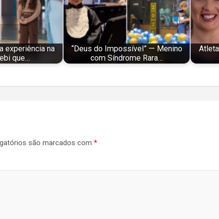
a experiência na
“Deus do Impossível” — Menino
Atlet
cebi que…
com Síndrome Rara…
gatórios são marcados com
*