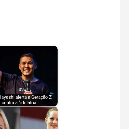
ayashi alerta a Geração Z
contra a “idolatria…