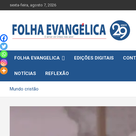
Skip
sexta-feira, agosto 7, 2026
to
content
FOLHA EVANGELICA
EDIÇÕES DIGITAIS
CONT
NOTÍCIAS
REFLEXÃO
Mundo cristão