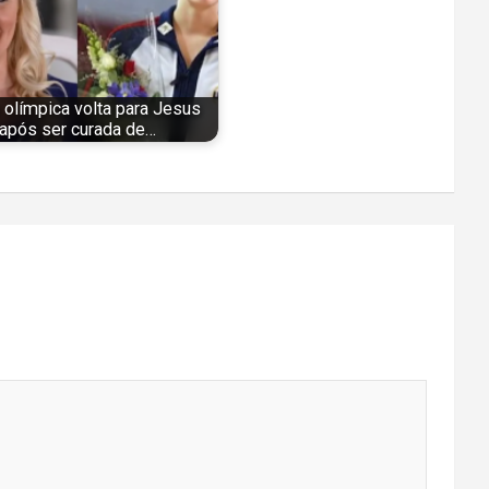
a olímpica volta para Jesus
após ser curada de…