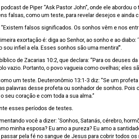
podcast de Piper “Ask Pastor John”, onde ele abordou o 
 falsas, como um teste, para revelar desejos e ainda 
r. “Existem falsos significados. Os sonhos vêm e nos en
imeira exortação é: diga ao Senhor, ao sonho e ao diabo: 
ão sou infiel a ela. Esses sonhos são uma mentira’”.
 bíblico de Zacarias 10:2, que declara: “Para os deuses 
 vazio. Portanto, o povo vagueia como ovelhas; eles são a
omo um teste. Deuteronômio 13:1-3 diz: “Se um profeta 
as palavras desse profeta ou sonhador de sonhos. Pois o
o seu coração e com toda a sua alma.”
nte esses períodos de testes.
ntando você a dizer: ‘Sonhos, Satanás, cérebro, hormôni
 amo minha esposa? Eu amo a pureza? Eu amo a santidade
u passar pela fé no sangue de Jesus para cobrir todos o