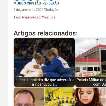
MUNDO CRISTÃO
REFLEXÃO
9 de janeiro de 2020
Redação
Tags:
Reprodução/YouTube
Artigos relacionados:
Judoca brasileira diz que adversária
Polícia Militar de
a incentivou a…
com Su