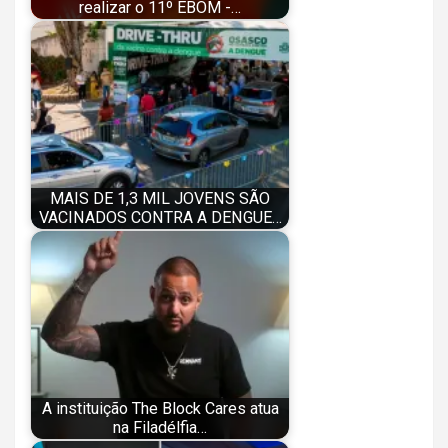
realizar o 11º EBOM -…
MAIS DE 1,3 MIL JOVENS SÃO
VACINADOS CONTRA A DENGUE…
A instituição The Block Cares atua
na Filadélfia…