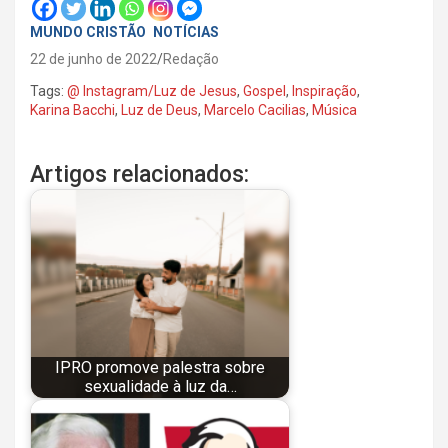
MUNDO CRISTÃO
NOTÍCIAS
22 de junho de 2022
Redação
Tags:
@ Instagram/Luz de Jesus
,
Gospel
,
Inspiração
,
Karina Bacchi
,
Luz de Deus
,
Marcelo Cacilias
,
Música
Artigos relacionados:
IPRO promove palestra sobre
sexualidade à luz da…