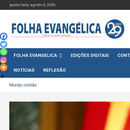
Skip
quinta-feira, agosto 6, 2026
to
content
FOLHA EVANGELICA
EDIÇÕES DIGITAIS
CONT
NOTÍCIAS
REFLEXÃO
Mundo cristão