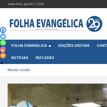
Skip
sexta-feira, agosto 7, 2026
to
content
FOLHA EVANGELICA
EDIÇÕES DIGITAIS
CONT
NOTÍCIAS
REFLEXÃO
Mundo cristão