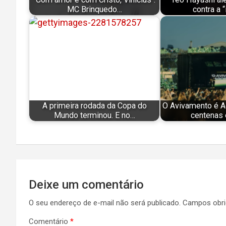
MC Brinquedo…
contra a “
A primeira rodada da Copa do
O Avivamento é A
Mundo terminou. E no…
centenas 
Navegação
Deixe um comentário
de
O seu endereço de e-mail não será publicado.
Campos obri
Post
Comentário
*