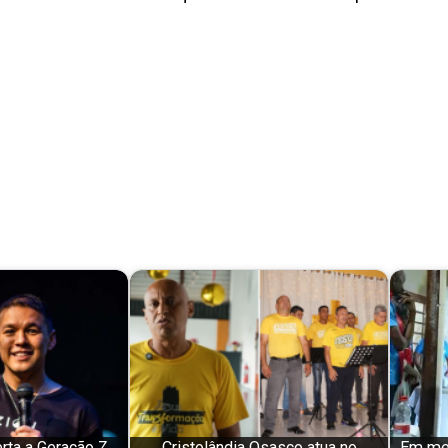
rta a Geração Z
Cristolândia Osasco atua no
Em mei