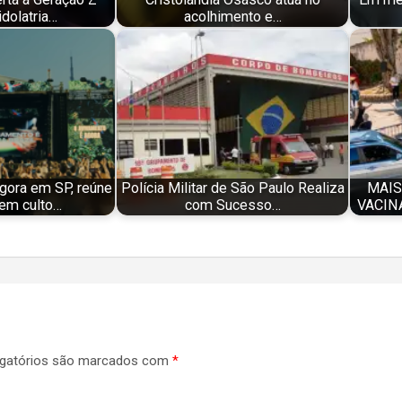
idolatria…
acolhimento e…
gora em SP, reúne
Polícia Militar de São Paulo Realiza
MAIS
em culto…
com Sucesso…
VACIN
gatórios são marcados com
*