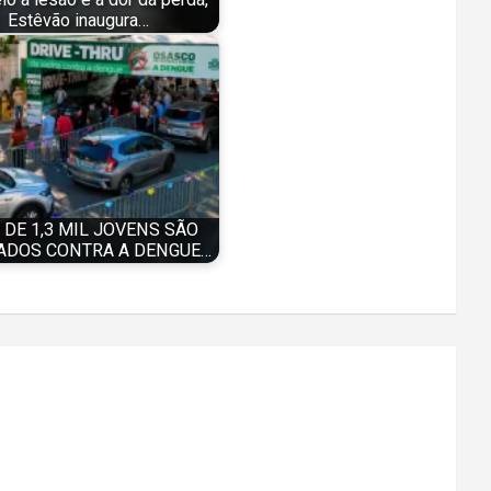
Estêvão inaugura…
 DE 1,3 MIL JOVENS SÃO
ADOS CONTRA A DENGUE…