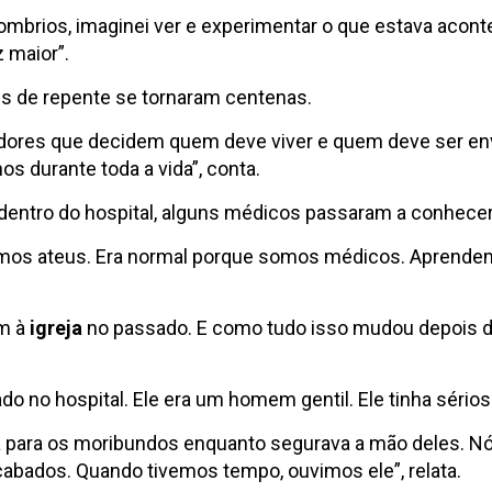
mbrios, imaginei ver e experimentar o que estava aconte
z maior”.
s de repente se tornaram centenas.
dores que decidem quem deve viver e quem deve ser env
s durante toda a vida”, conta.
dentro do hospital, alguns médicos passaram a conhecer
mos ateus. Era normal porque somos médicos. Aprendemo
em à
igreja
no passado. E como tudo isso mudou depois de
do no hospital. Ele era um homem gentil. Ele tinha sérios p
lia para os moribundos enquanto segurava a mão deles. 
abados. Quando tivemos tempo, ouvimos ele”, relata.