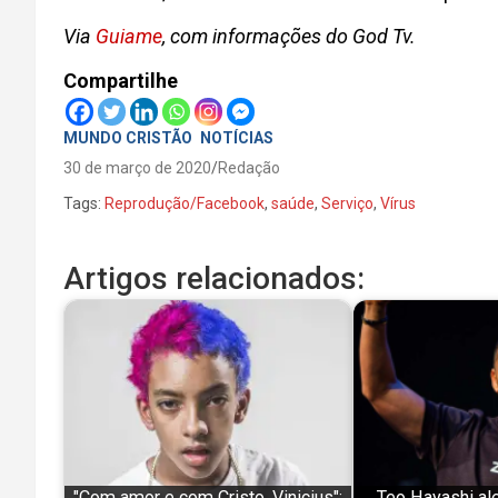
Via
Guiame
, com informações do God Tv.
Compartilhe
MUNDO CRISTÃO
NOTÍCIAS
30 de março de 2020
Redação
Tags:
Reprodução/Facebook
,
saúde
,
Serviço
,
Vírus
Artigos relacionados:
"Com amor e com Cristo, Vinicius":
Teo Hayashi ale