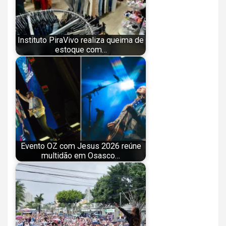
Instituto PiraVivo realiza queima de
estoque com…
Evento OZ com Jesus 2026 reúne
multidão em Osasco…