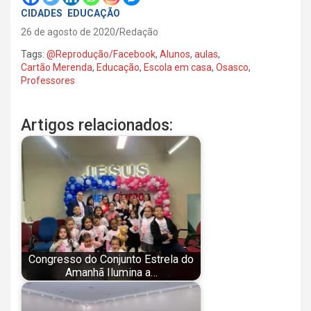
CIDADES
EDUCAÇÃO
26 de agosto de 2020
Redação
Tags:
@Reprodução/Facebook
,
Alunos
,
aulas
,
Cartão Merenda
,
Educação
,
Escola em casa
,
Osasco
,
Professores
Artigos relacionados:
Congresso do Conjunto Estrela do
Amanhã Ilumina a…