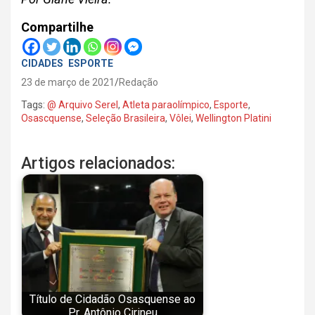
Compartilhe
CIDADES
ESPORTE
23 de março de 2021
Redação
Tags:
@ Arquivo Serel
,
Atleta paraolímpico
,
Esporte
,
Osascquense
,
Seleção Brasileira
,
Vôlei
,
Wellington Platini
Artigos relacionados:
Título de Cidadão Osasquense ao
Pr. Antônio Cirineu