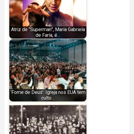
Atriz de “Superman”, María Gabriela
de Faría, é…
‘Fome de Deus’: Igreja nos EUA tem
culto…