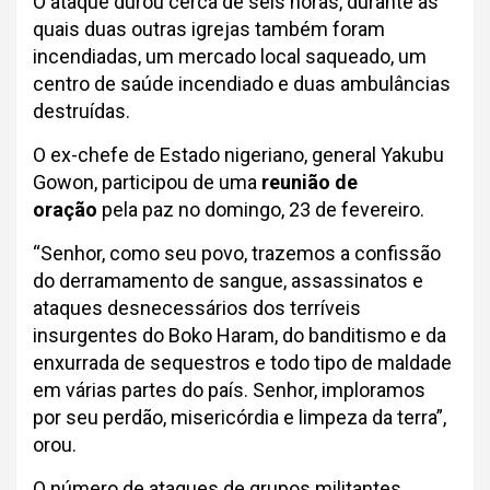
O ataque durou cerca de seis horas, durante as
quais duas outras igrejas também foram
incendiadas, um mercado local saqueado, um
centro de saúde incendiado e duas ambulâncias
destruídas.
O ex-chefe de Estado nigeriano, general Yakubu
Gowon, participou de uma
reunião de
oração
pela paz no domingo, 23 de fevereiro.
“Senhor, como seu povo, trazemos a confissão
do derramamento de sangue, assassinatos e
ataques desnecessários dos terríveis
insurgentes do Boko Haram, do banditismo e da
enxurrada de sequestros e todo tipo de maldade
em várias partes do país. Senhor, imploramos
por seu perdão, misericórdia e limpeza da terra”,
orou.
O número de ataques de grupos militantes