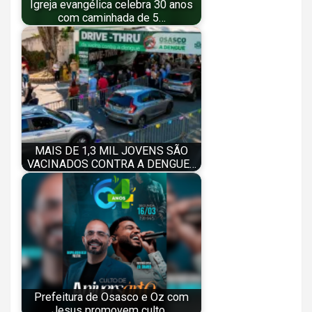
Igreja evangélica celebra 30 anos
com caminhada de 5…
MAIS DE 1,3 MIL JOVENS SÃO
VACINADOS CONTRA A DENGUE…
Prefeitura de Osasco e Oz com
Jesus promovem culto…