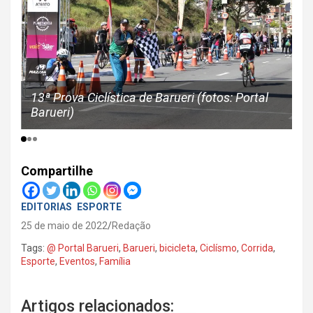
13ª Prova Ciclística de Barueri (fotos: Portal
Barueri)
Compartilhe
EDITORIAS
ESPORTE
25 de maio de 2022
Redação
Tags:
@ Portal Barueri
,
Barueri
,
bicicleta
,
Ciclísmo
,
Corrida
,
Esporte
,
Eventos
,
Família
Artigos relacionados: