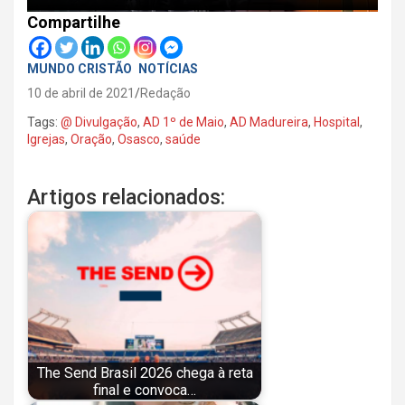
Compartilhe
MUNDO CRISTÃO
NOTÍCIAS
10 de abril de 2021
Redação
Tags:
@ Divulgação
,
AD 1º de Maio
,
AD Madureira
,
Hospital
,
Igrejas
,
Oração
,
Osasco
,
saúde
Artigos relacionados:
The Send Brasil 2026 chega à reta
final e convoca…