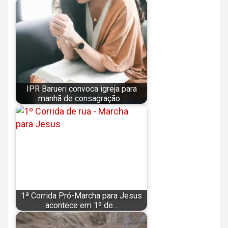
IPR Barueri convoca igreja para
manhã de consagração…
1ª Corrida Pró-Marcha para Jesus
acontece em 1º de…