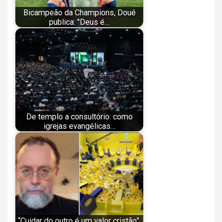
Bicampeão da Champions, Doué
publica: "Deus é…
De templo a consultório: como
igrejas evangélicas…
“Cuidar do outro é um valor cristão”,