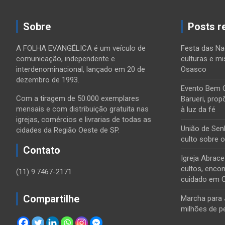
Sobre
Posts r
A FOLHA EVANGÉLICA é um veículo de
Festa das Na
comunicação, independente e
culturas e mi
interdenominacional, lançado em 20 de
Osasco
dezembro de 1993.
Evento Bem 
Com a tiragem de 50.000 exemplares
Barueri, prop
mensais e com distribuição gratuita nas
à luz da fé
igrejas, comércios e livrarias de todas as
União de Sen
cidades da Região Oeste de SP.
culto sobre 
Contato
Igreja Abrac
cultos, encon
(11) 9.7467-2171
cuidado em 
Compartilhe
Marcha para 
milhões de p