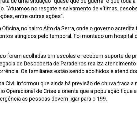
trata de uma situação “quase que de guerra” e que toda 
do. “Atuamos no resgate e salvamento de vítimas, desob
ões, entre outras ações”.
icina, no bairro Alto da Serra, onde o governo acredita 
ontos atingidos pelo temporal. Foi montado um hospital
o foram acolhidas em escolas e recebem suporte de pro
elegacia de Descoberta de Paradeiros realiza atendiment
rência. Os familiares estão sendo acolhidos e atendidos
sa Civil informou que ainda há previsão de chuva fraca 
io Operacional de Crise e orienta que a população fique 
rgência as pessoas devem ligar para o 199.