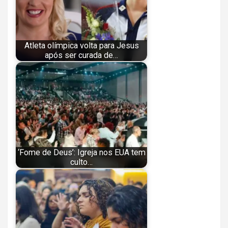
Atleta olímpica volta para Jesus
após ser curada de…
‘Fome de Deus’: Igreja nos EUA tem
culto…