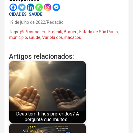
CIDADES
SAÚDE
19 de julho de 2022
Redação
Tags:
@ Prostooleh - Freepik
,
Barueri
,
Estado de São Paulo
,
município
,
saúde
,
Varíola dos macacos
Artigos relacionados:
Deus tem filhos preferidos? A
pergunta que muitos…