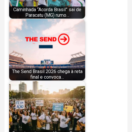
Caminhada “Acorda Brasil” sai de
Paracatu (MG) rumo…
The Send Brasil 2026 chega à reta
final e convoca…