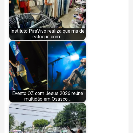
Instituto PiraVivo realiza queima de
estoque com…
Evento OZ com Jesus 2026 reúne
multidão em Osasco…