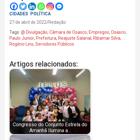
CIDADES
POLÍTICA
27 de abril de 2022
Redação
Tags:
@ Divulgação
,
Câmara de Osasco
,
Empregos
,
Osasco
,
Paulo Junior
,
Prefeitura
,
Reajuste Salarial
,
Ribamar Silva
,
Rogério Lins
,
Servidores Públicos
Artigos relacionados:
Congresso do Conjunto Estrela do
Amanhã Ilumina a…